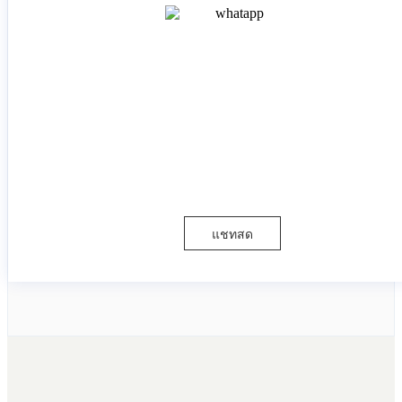
แชทสด