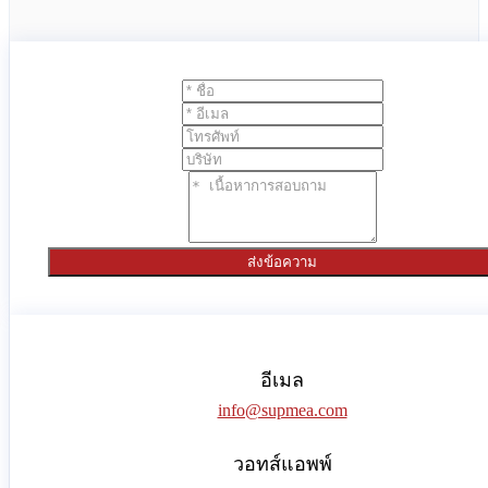
ส่งข้อความ
อีเมล
info@supmea.com
วอทส์แอพพ์