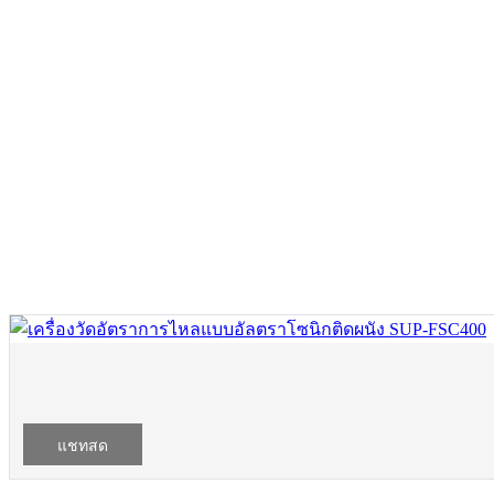
แชทสด