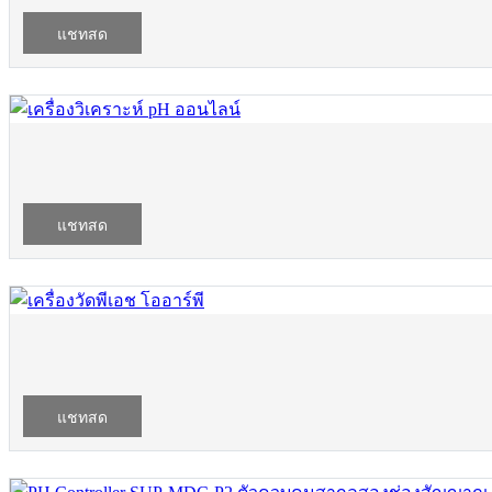
แชทสด
แชทสด
แชทสด