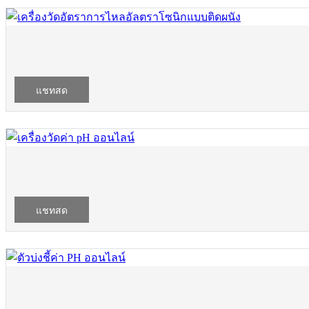
แชทสด
แชทสด