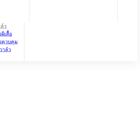
ล์ว
ผีเสื้อ
์วควบคุม
วาล์ว