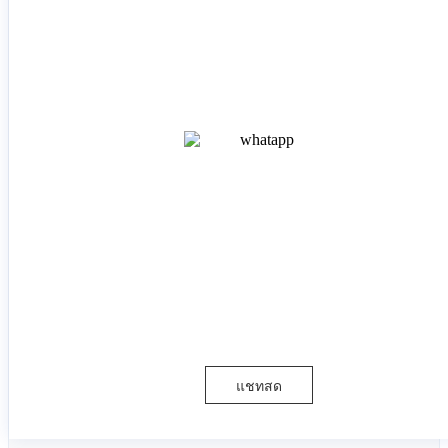
แชทสด