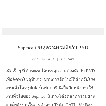
บ้าน
กิจกรรมและข่าวสาร
ห้องข่าว
Supmea บรรลุความร่วมมือกับ BYD
เวลา:
2567-04-03
|
อ่าน:2449
เมื่อเร็วๆ นี้ Supmea ได้บรรลุความร่วมมือกับ BYD
เพื่อจัดหาโซลูชันกระบวนการอัตโนมัติสำหรับโรง
งานเจิ้งโจวซุปเปอร์แฟคตอรี่ นี่เป็นอีกหนึ่งการใช้
งานทั่วไปของ Supmea ในห่วงโซ่อุตสาหกรรมยาน
ยนต์พลังงานใหม่ หลังจาก Tesla, CATL, VinFast