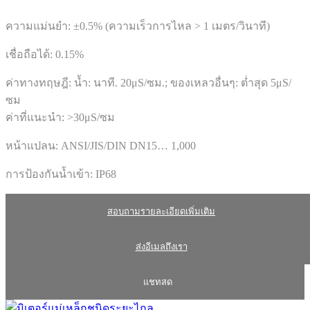
ความแม่นยำ: ±0.5% (ความเร็วการไหล > 1 เมตร/วินาที)
เชื่อถือได้: 0.15%
ค่าทางทฤษฎี: น้ำ: นาที. 20μS/ซม.; ของเหลวอื่นๆ: ต่ำสุด 5μS/
ซม
ค่าที่แนะนำ: >30μS/ซม
หน้าแปลน: ANSI/JIS/DIN DN15… 1,000
การป้องกันน้ำเข้า: IP68
สอบถามรายละเอียดเพิ่มเติม
ส่งอีเมลถึงเรา
แชทสด