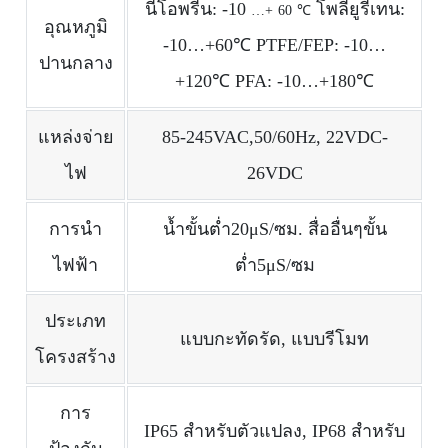
นีโอพรีน: -10
โพลียูรีเทน:
…+
60
℃
อุณหภูมิ
-10…+60℃ PTFE/FEP: -10…
ปานกลาง
+120℃ PFA: -10…+180℃
แหล่งจ่าย
85-245VAC,50/60Hz, 22VDC-
ไฟ
26VDC
การนำ
น้ำขั้นต่ำ20μS/ซม. สื่ออื่นๆขั้น
ไฟฟ้า
ต่ำ5μS/ซม
ประเภท
แบบกะทัดรัด, แบบรีโมท
โครงสร้าง
การ
IP65 สำหรับตัวแปลง, IP68 สำหรับ