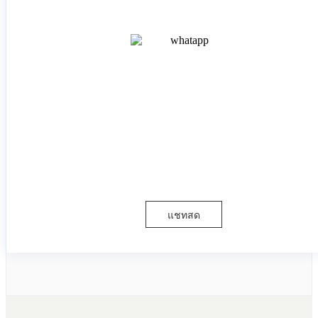
แชทสด