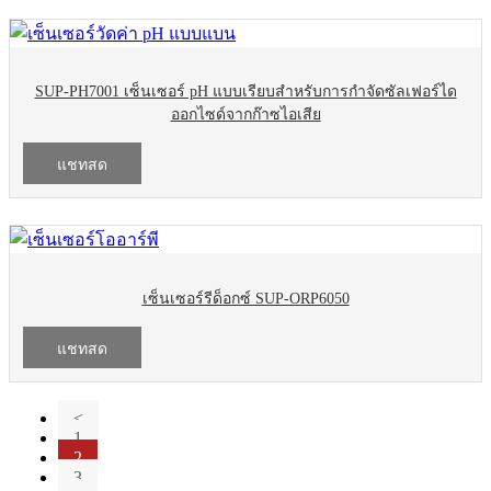
SUP-PH7001 เซ็นเซอร์ pH แบบเรียบสำหรับการกำจัดซัลเฟอร์ได
ออกไซด์จากก๊าซไอเสีย
แชทสด
เซ็นเซอร์รีด็อกซ์ SUP-ORP6050
แชทสด
<
1
2
3